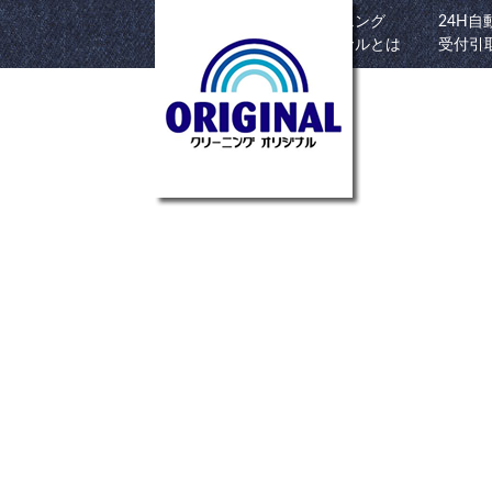
クリーニング
24H自
HOME
オリジナルとは
受付引