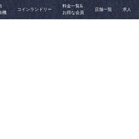
動
料金一覧&
コインランドリー
店舗一覧
求人
取機
お得な会員