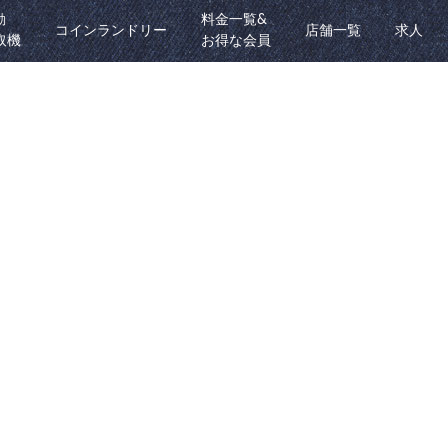
動
料金一覧&
コインランドリー
店舗一覧
求人
取機
お得な会員