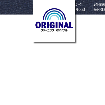
クリーニング
24H自
HOME
オリジナルとは
受付引