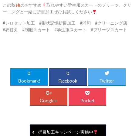
この秋
のおすすめ
取れやすい学生服スカートのプリーツ、クリ
ーニングと一緒に折目加工ぜひお試しください
#シロセット加工 #形状記憶折目加工 #浦和 #クリーニング店
#衣替え #制服スカート #学生服スカート #プリーツスカート
0
0
Bookmark!
Facebook
Twitter
Google+
Pocket
折目加工キャンペーン実施中