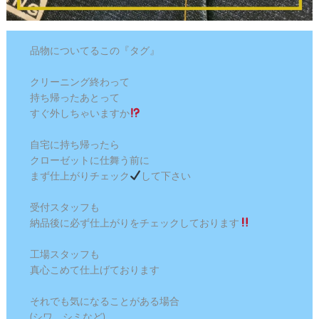
品物についてるこの『タグ』⁡
⁡クリーニング終わって⁡
⁡持ち帰ったあとって⁡
⁡すぐ外しちゃいますか
⁡自宅に持ち帰ったら ⁡
⁡クローゼットに仕舞う前に⁡
まず仕上がりチェック
して下さい
⁡受付スタッフも⁡
⁡納品後に必ず仕上がりをチェックしております
⁡工場スタッフも⁡
⁡真心こめて仕上げております
⁡⁡それでも気になることがある場合
(シワ、シミなど)