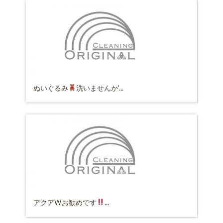
ぬいぐるみ
洗いませんか'...
アクアWお勧めです
...