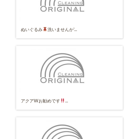
ぬいぐるみ
洗いませんか'...
アクアWお勧めです
...